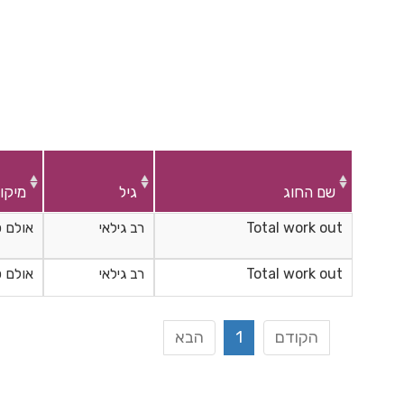
שם החוג
גיל
מיקו
Total work out
רב גילאי
אולם 
Total work out
רב גילאי
אולם 
הקודם
1
הבא